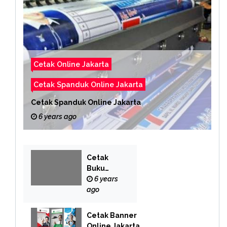
Cetak Online Jakarta
Cetak Spanduk Online Jakarta
Cetak Spanduk Online Jakarta
6 years ago
Cetak
Buku
Yasin
6 years
Online
ago
Cetak Banner
Online Jakarta