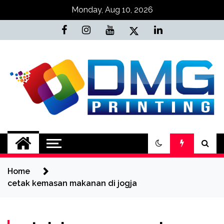
Skip
Monday, Aug 10, 2026
to
content
Jasa Cetak Online
DMG Printing
Home
cetak kemasan makanan di jogja