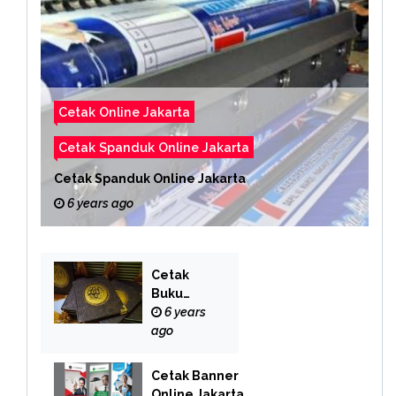
Cetak Online Jakarta
Cetak Spanduk Online Jakarta
Cetak Spanduk Online Jakarta
6 years ago
Cetak
Buku
Yasin
6 years
Online
ago
Cetak Banner
Online Jakarta