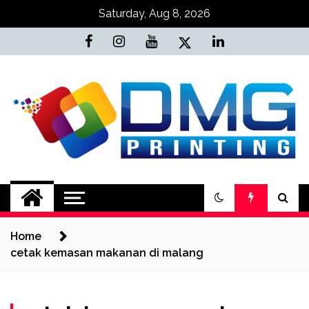
Skip
Saturday, Aug 8, 2026
to
content
Jasa Cetak Online
DMG Printing
Home
cetak kemasan makanan di malang