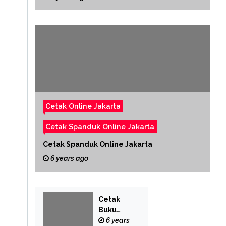
Cetak Online Jakarta
Cetak Spanduk Online Jakarta
Cetak Spanduk Online Jakarta
6 years ago
Cetak
Buku
Yasin
6 years