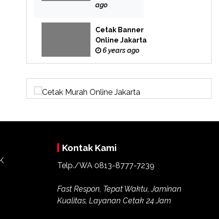
Online
ago
Cetak Banner
Online Jakarta
6 years ago
Kontak Kami
Telp./WA 0813-8777-7239
Fast Respon, Tepat Waktu, Jaminan
Kualitas, Layanan Cetak 24 Jam