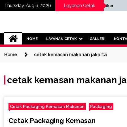
Skip
sa Pembuatan
Thursday, Aug 6, 2026
Layanan Cetak
Cetak Stiker
mpany Profile Cetak
to
content
Jasa Cetak Online 
HOME
LAYANAN CETAK
GALLERI
KONT
Home
cetak kemasan makanan jakarta
cetak kemasan makanan ja
Cetak Packaging Kemasan Makanan
Packaging
Cetak Packaging Kemasan