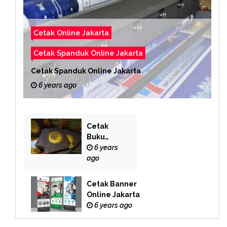
Cetak Online Jakarta
Cetak Spanduk Online Jakarta
Cetak Spanduk Online Jakarta
6 years ago
Cetak
Buku
Yasin
6 years
Online
ago
Cetak Banner
Online Jakarta
6 years ago