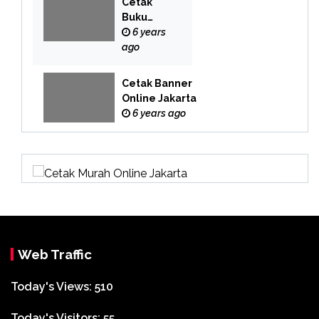
Cetak
Buku
Yasin
6 years
Online
ago
Cetak Banner
Online Jakarta
6 years ago
Web Traffic
Today's Views:
510
Today's Visitors:
55