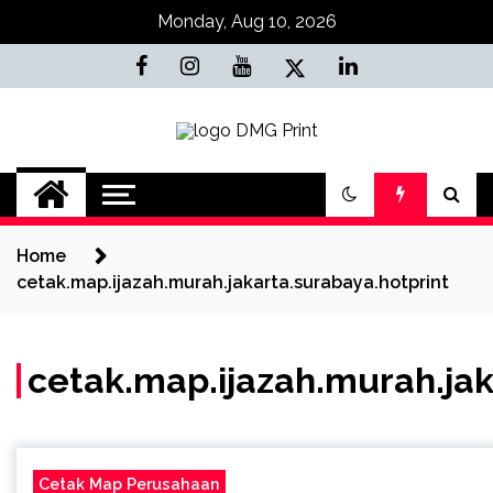
Skip
Monday, Aug 10, 2026
to
content
Jasa Cetak Online
DMG Printing
Home
cetak.map.ijazah.murah.jakarta.surabaya.hotprint
cetak.map.ijazah.murah.jak
Cetak Map Perusahaan