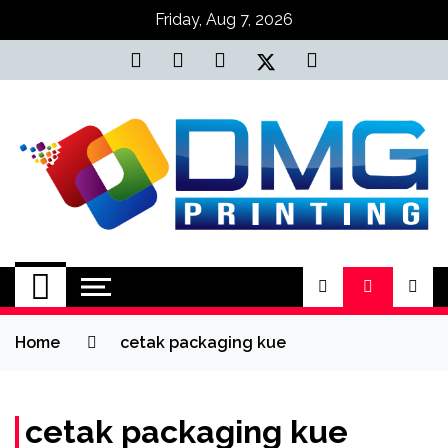
Skip
Friday, Aug 7, 2026
to
content
Jasa Cetak Online
DMG Printing
Home
cetak packaging kue
cetak packaging kue