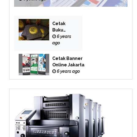
Cetak
Buku
Yasin
6 years
Online
ago
Cetak Banner
Online Jakarta
6 years ago