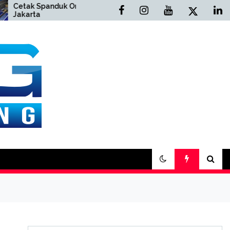
 Spanduk Online
Cetak Buku Yasin Online
ta