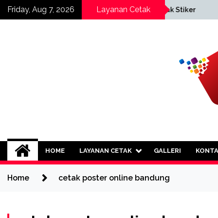
Skip
embuatan
Friday, Aug 7, 2026
Layanan Cetak
Cetak Stiker
 Profile Cetak
to
content
Jasa Cetak Online 
HOME
LAYANAN CETAK
GALLERI
KONT
Home
cetak poster online bandung