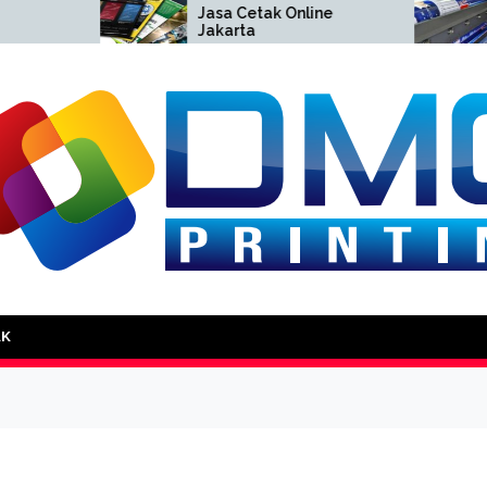
Jasa Cetak Online
Cetak
Jakarta
Jakar
DMG Printing
AK