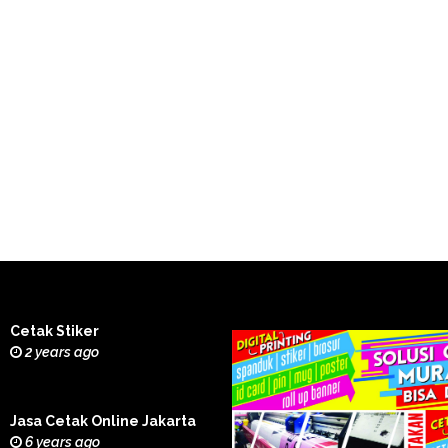
Cetak Stiker
2 years ago
Jasa Cetak Online Jakarta
6 years ago