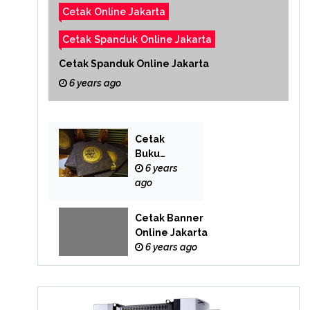
Cetak Online Jakarta
Cetak Spanduk Online Jakarta
Cetak Spanduk Online Jakarta
6 years ago
Cetak
Buku
Yasin
6 years
Online
ago
Cetak Banner
Online Jakarta
6 years ago