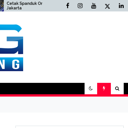
 Spanduk Online
Cetak Buku Yasin Online
ta