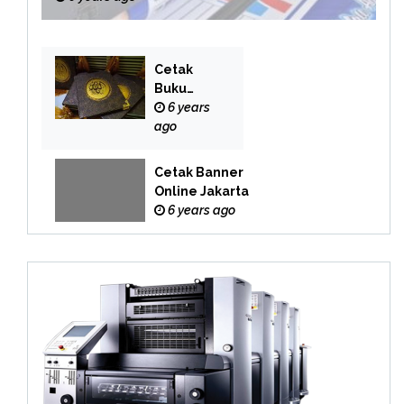
Cetak
Buku
Yasin
6 years
Online
ago
Cetak Banner
Online Jakarta
6 years ago