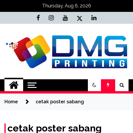
Skip
Thursday, Aug 6, 2026
to
content
Jasa Cetak Online
DMG Printing
Home
cetak poster sabang
cetak poster sabang