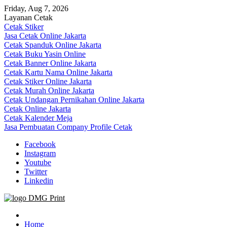
Skip
Friday, Aug 7, 2026
to
Layanan Cetak
content
Cetak Stiker
Jasa Cetak Online Jakarta
Cetak Spanduk Online Jakarta
Cetak Buku Yasin Online
Cetak Banner Online Jakarta
Cetak Kartu Nama Online Jakarta
Cetak Stiker Online Jakarta
Cetak Murah Online Jakarta
Cetak Undangan Pernikahan Online Jakarta
Cetak Online Jakarta
Cetak Kalender Meja
Jasa Pembuatan Company Profile Cetak
Facebook
Instagram
Youtube
Twitter
Linkedin
Jasa Cetak Online DMG Printing
Home