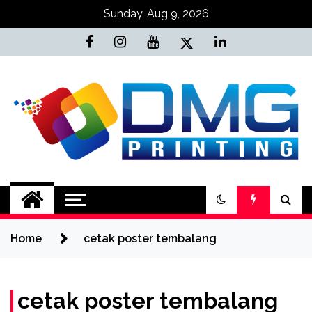
Skip
Sunday, Aug 9, 2026
to
content
Jasa Cetak Online
DMG Printing
Home
cetak poster tembalang
cetak poster tembalang