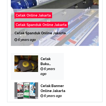
Cetak Online Jakarta
Cetak Spanduk Online Jakarta
Cetak Spanduk Online Jakarta
6 years ago
Cetak
Buku
Yasin
6 years
Online
ago
Cetak Banner
Online Jakarta
6 years ago