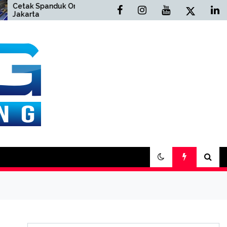
 Spanduk Online
Cetak Buku Yasin Online
ta