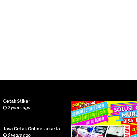
Cetak Stiker
2 years ago
Jasa Cetak Online Jakarta
6 years ago