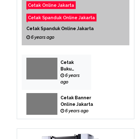
Cetak Online Jakarta
Cetak Spanduk Online Jakarta
Cetak Spanduk Online Jakarta
6 years ago
Cetak
Buku
Yasin
6 years
Online
ago
Cetak Banner
Online Jakarta
6 years ago