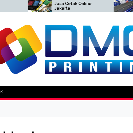
Jasa Cetak Online
Cetak
Jakarta
Jakar
DMG Printing
AK