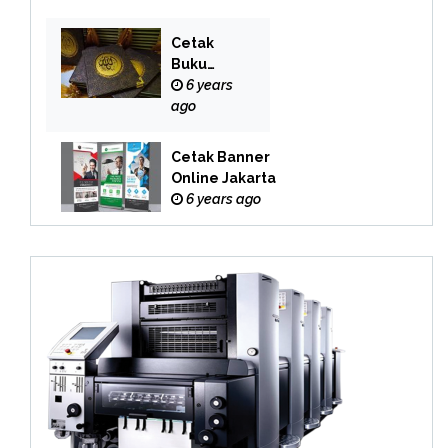
Cetak
Buku
Yasin
6 years
Online
ago
Cetak Banner
Online Jakarta
6 years ago