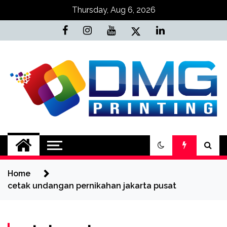
Skip
Thursday, Aug 6, 2026
to
content
Jasa Cetak Online
DMG Printing
Home
cetak undangan pernikahan jakarta pusat