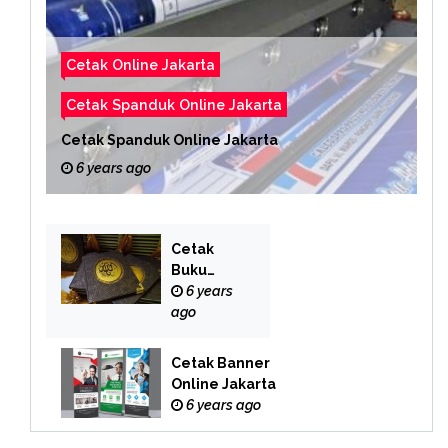
Cetak Online Jakarta
Cetak Spanduk Online Jakarta
Cetak Spanduk Online Jakarta
6 years ago
Cetak
Buku
Yasin
6 years
Online
ago
Cetak Banner
Online Jakarta
6 years ago