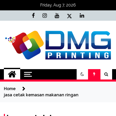
Skip
Friday, Aug 7, 2026
to
content
Jasa Cetak Online
DMG Printing
Home
jasa cetak kemasan makanan ringan