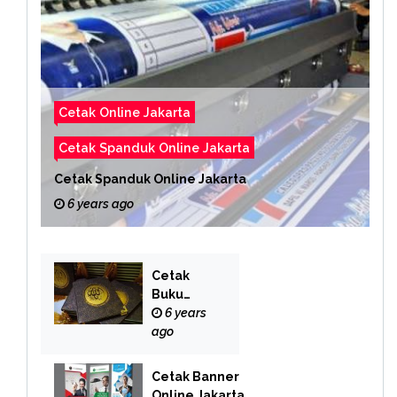
Cetak Online Jakarta
Cetak Spanduk Online Jakarta
Cetak Spanduk Online Jakarta
6 years ago
Cetak
Buku
Yasin
6 years
Online
ago
Cetak Banner
Online Jakarta