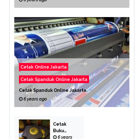
Cetak Online Jakarta
Cetak Spanduk Online Jakarta
Cetak Spanduk Online Jakarta
6 years ago
Cetak
Buku
Yasin
6 years