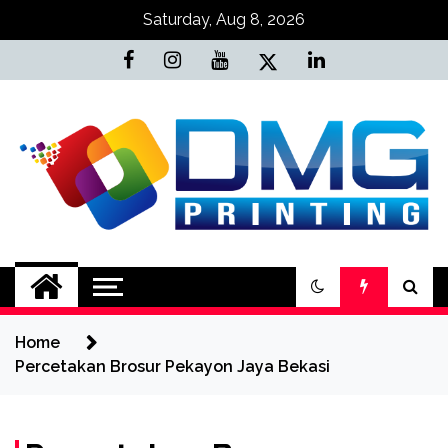
Skip
Saturday, Aug 8, 2026
to
content
Jasa Cetak Online
DMG Printing
Home
Percetakan Brosur Pekayon Jaya Bekasi