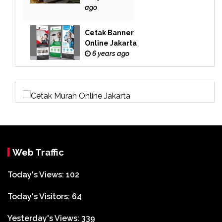
Online
ago
Cetak Banner
Online Jakarta
6 years ago
Web Traffic
Today's Views:
102
Today's Visitors:
64
Yesterday's Views:
339