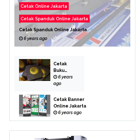
Cetak Online Jakarta
Cetak Spanduk Online Jakarta
Cetak Spanduk Online Jakarta
6 years ago
Cetak
Buku
Yasin
6 years
Online
ago
Cetak Banner
Online Jakarta
6 years ago