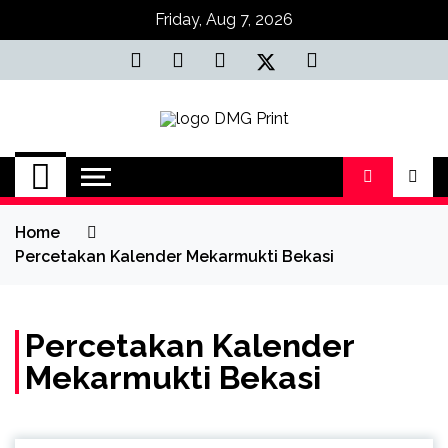
Skip
Friday, Aug 7, 2026
to
content
Jasa Cetak Online
DMG Printing
Home
Percetakan Kalender Mekarmukti Bekasi
Percetakan Kalender
Mekarmukti Bekasi