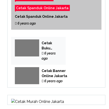
Cetak Spanduk Online Jakarta
Cetak Spanduk Online Jakarta
6 years ago
Cetak
Buku
Yasin
6 years
Online
ago
Cetak Banner
Online Jakarta
6 years ago