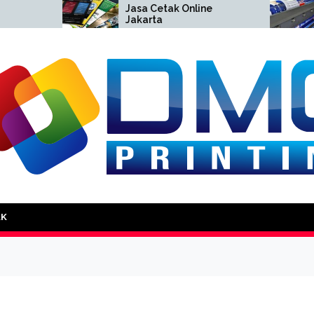
Jasa Cetak Online
Cetak
Jakarta
Jakar
DMG Printing
AK