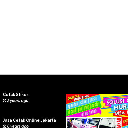
Cetak Stiker
2 years ago
Jasa Cetak Online Jakarta
6 years ago