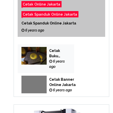
Cetak Online Jakarta
Cetak Spanduk Online Jakarta
Cetak Spanduk Online Jakarta
6 years ago
Cetak
Buku
Yasin
6 years
Online
ago
Cetak Banner
Online Jakarta
6 years ago