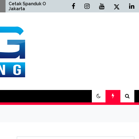
 Spanduk Online
Cetak Buku Yasin Online
ta