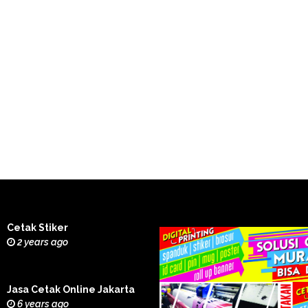
Cetak Stiker
2 years ago
Jasa Cetak Online Jakarta
6 years ago