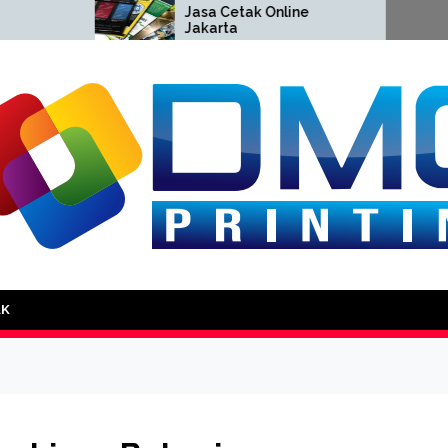
Jasa Cetak Online
Cetak
Jakarta
Jakar
DMG Printing
AK
i