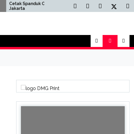
tak Spanduk Online
Cetak Buku Yasin Onlin
karta