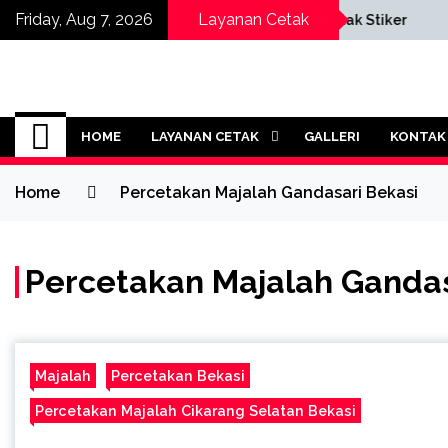
Skip
a Pembuatan
Friday, Aug 7, 2026
Layanan Cetak
Cetak Stiker
any Profile Cetak
to
content
Jasa Cetak Online 
HOME
LAYANAN CETAK
GALLERI
KONTAK
Home
Percetakan Majalah Gandasari Bekasi
Percetakan Majalah Gandas
Majalah
Percetakan Bekasi
Percetakan Majalah Cikarang Selatan Bekasi