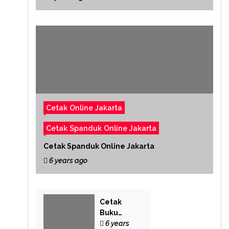
Cetak Online Jakarta
Cetak Spanduk Online Jakarta
Cetak Spanduk Online Jakarta
6 years ago
Cetak
Buku
Yasin
6 years