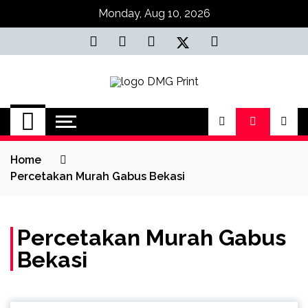
Skip
Monday, Aug 10, 2026
to
content
Jasa Cetak Online
DMG Printing
Home
Percetakan Murah Gabus Bekasi
Percetakan Murah Gabus
Bekasi