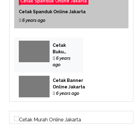
Cetak Spanduk Online Jakarta
Cetak Spanduk Online Jakarta
6 years ago
Cetak
Buku
Yasin
6 years
Online
ago
Cetak Banner
Online Jakarta
6 years ago