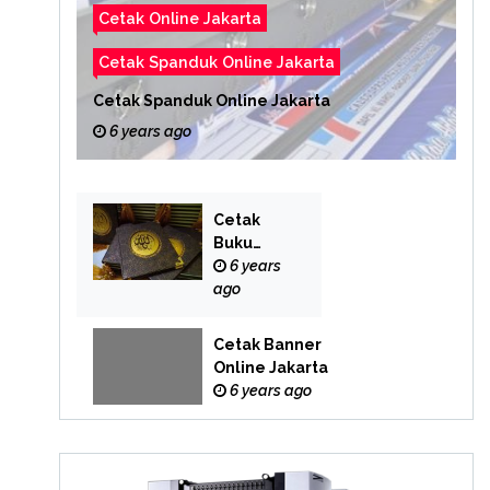
Cetak Online Jakarta
Cetak Spanduk Online Jakarta
Cetak Spanduk Online Jakarta
6 years ago
Cetak
Buku
Yasin
6 years
Online
ago
Cetak Banner
Online Jakarta
6 years ago