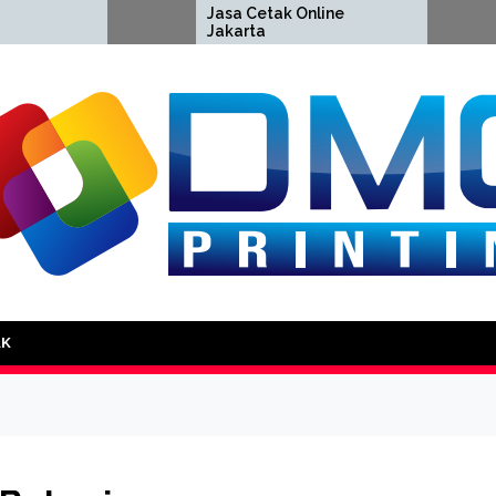
Jasa Cetak Online
Cetak
Jakarta
Jakar
DMG Printing
AK