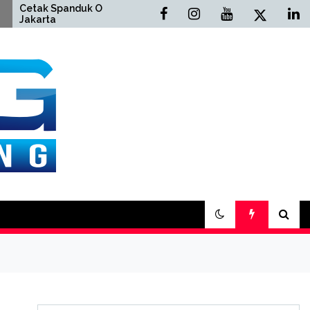
 Spanduk Online
Cetak Buku Yasin Online
ta