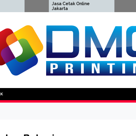
Jasa Cetak Online
Cetak 
Jakarta
Jakart
DMG Printing
AK