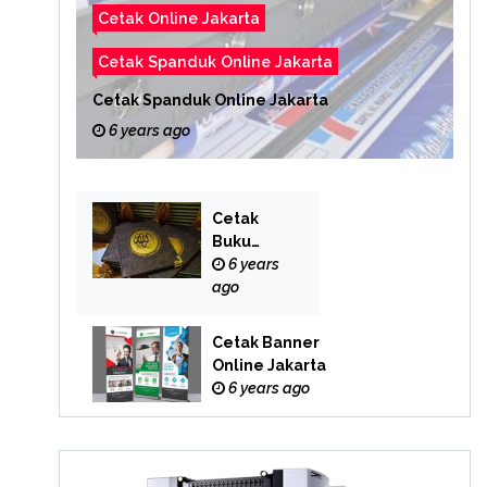
Cetak Online Jakarta
Cetak Spanduk Online Jakarta
Cetak Spanduk Online Jakarta
6 years ago
Cetak
Buku
Yasin
6 years
Online
ago
Cetak Banner
Online Jakarta
6 years ago