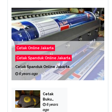
Cetak Online Jakarta
Cetak Spanduk Online Jakarta
Cetak Spanduk Online Jakarta
6 years ago
Cetak
Buku
Yasin
6 years
Online
ago