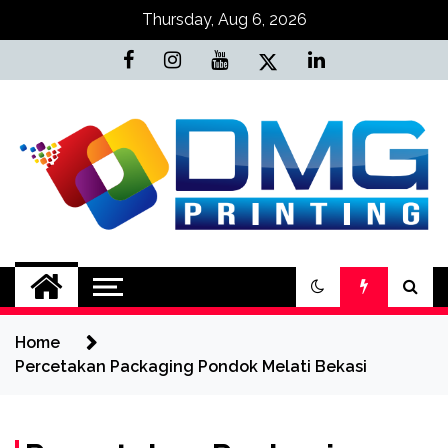
Skip
Thursday, Aug 6, 2026
to
content
Jasa Cetak Online
DMG Printing
Home
Percetakan Packaging Pondok Melati Bekasi