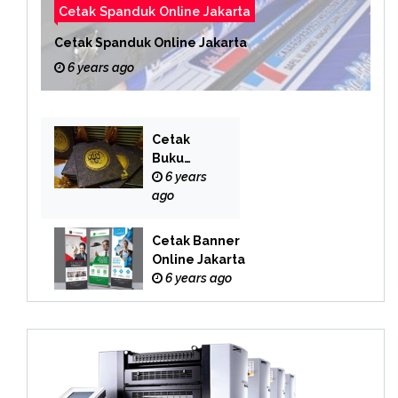
Cetak Spanduk Online Jakarta
Cetak Spanduk Online Jakarta
6 years ago
Cetak
Buku
Yasin
6 years
Online
ago
Cetak Banner
Online Jakarta
6 years ago