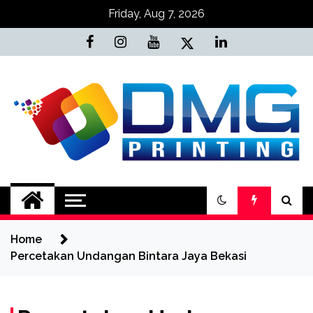
Skip
Friday, Aug 7, 2026
to
content
Jasa Cetak Online
DMG Printing
Home
Percetakan Undangan Bintara Jaya Bekasi