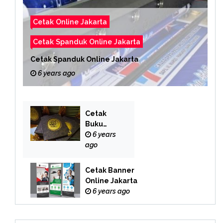
Cetak Online Jakarta
Cetak Spanduk Online Jakarta
Cetak Spanduk Online Jakarta
6 years ago
Cetak
Buku
Yasin
6 years
Online
ago
Cetak Banner
Online Jakarta
6 years ago