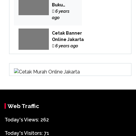
Buku
Yasin
6 years
Online
ago
Cetak Banner
Online Jakarta
6 years ago
Web Traffic
Today's Views:
262
Today's Visitors:
71