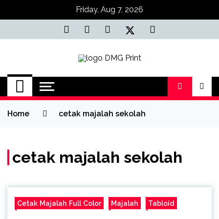
Skip
Friday, Aug 7, 2026
to
content
Jasa Cetak Online
DMG Printing
Home
cetak majalah sekolah
cetak majalah sekolah
Cetak Majalah Full Color
Majalah
Tabloid