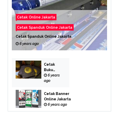
Cetak Online Jakarta
Cetak Spanduk Online Jakarta
Cetak Spanduk Online Jakarta
6 years ago
Cetak
Buku
Yasin
6 years
Online
ago
Cetak Banner
Online Jakarta
6 years ago