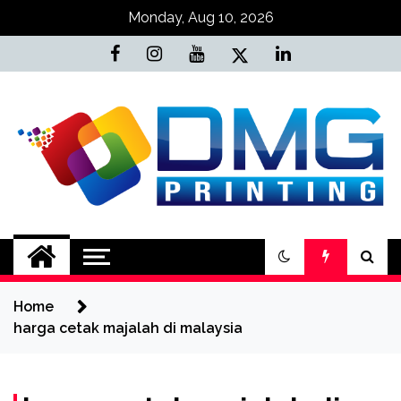
Skip
Monday, Aug 10, 2026
to
content
Jasa Cetak Online
DMG Printing
Home
harga cetak majalah di malaysia