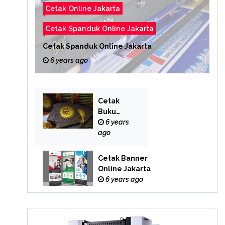
Cetak Online Jakarta
Cetak Spanduk Online Jakarta
Cetak Spanduk Online Jakarta
6 years ago
Cetak
Buku
Yasin
6 years
Online
ago
Cetak Banner
Online Jakarta
6 years ago