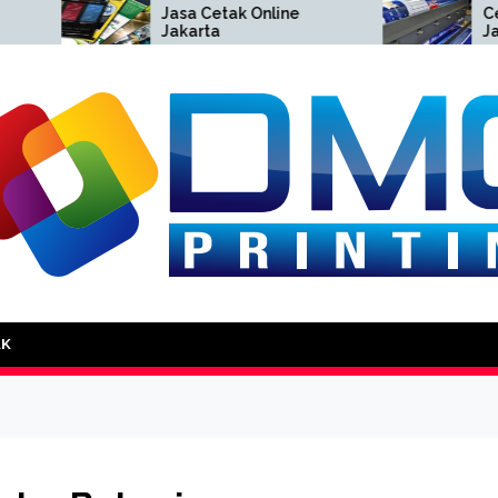
Jasa Cetak Online
Cetak Spand
Jakarta
Jakarta
DMG Printing
AK