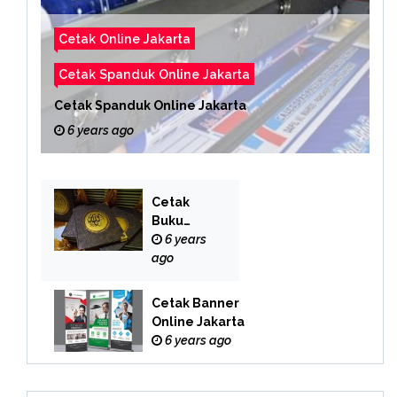
Cetak Online Jakarta
Cetak Spanduk Online Jakarta
Cetak Spanduk Online Jakarta
6 years ago
Cetak
Buku
Yasin
6 years
Online
ago
Cetak Banner
Online Jakarta
6 years ago