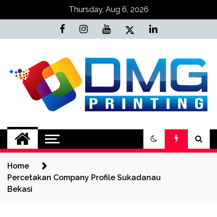
Skip
Thursday, Aug 6, 2026
to
content
Jasa Cetak Online
DMG Printing
Home
Percetakan Company Profile Sukadanau
Bekasi