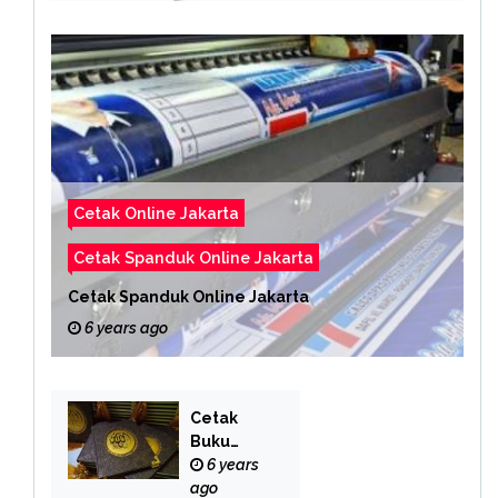
Cetak Online Jakarta
Cetak Spanduk Online Jakarta
Cetak Spanduk Online Jakarta
6 years ago
Cetak
Buku
Yasin
6 years
Online
ago