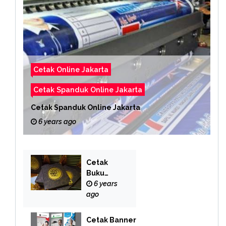
Cetak Online Jakarta
Cetak Spanduk Online Jakarta
Cetak Spanduk Online Jakarta
6 years ago
Cetak
Buku
Yasin
6 years
Online
ago
Cetak Banner